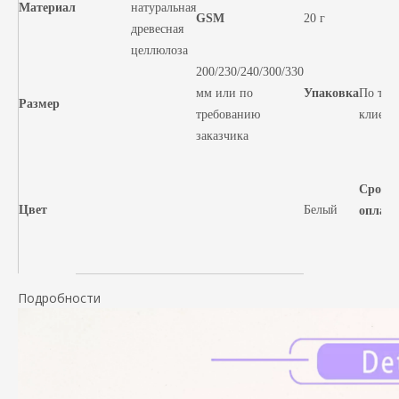
Материал
натуральная
GSM
20 г
древесная
целлюлоза
200/230/240/300/330
мм или по
Упаковка
По тре
Размер
требованию
клиент
заказчика
Срок
Цвет
Белый
оплат
Подробности