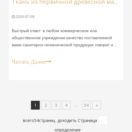
Ткань из первичной древесной массы: незаметное карманное решение Baoda
2026-07-09
Быстрый ответ: в любом коммерческом или
общественном учреждении качество поставляемой
вами санитарно-гигиенической продукции говорит о
многом — осознаете вы это или нет. Хлипкая бумага,
которая рвется при использовании, рулоны, которые
Читать Далее
слишком быстро заканчиваются, или грубая текстура,
раздражающая кожу, — все это сигнализирует: эта
операция не требует внимания.
1
2
3
4
...
54
»
всего54страниц доходить Страница
определение