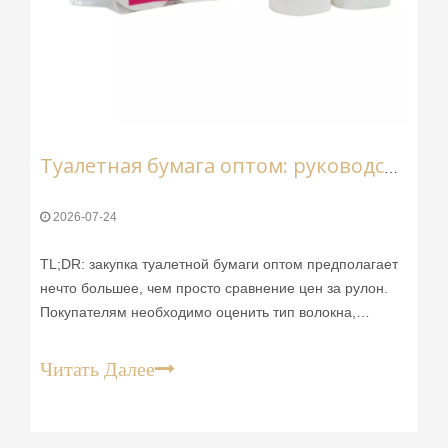
Туалетная бумага оптом: руководство по поиску оптовых покупателей
2026-07-24
TL;DR: закупка туалетной бумаги оптом предполагает
нечто большее, чем просто сравнение цен за рулон.
Покупателям необходимо оценить тип волокна,
количество слоев, прозрачность производства и
надежность поставщика. В этой статье
Читать Далее
рассматриваются ключевые факторы, которые
отличают разумную оптовую покупку от дорогостоящей
ошибки, а также объясняются, почему она работает.