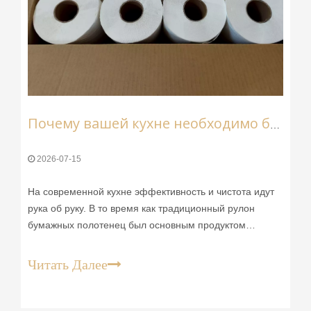
Почему вашей кухне необходимо бумажное полотенце с нижней тягой, изготовленное из первичной древесной массы
2026-07-15
На современной кухне эффективность и чистота идут
рука об руку. В то время как традиционный рулон
бумажных полотенец был основным продуктом
домашнего хозяйства на протяжении десятилетий,
инновации привели к появлению превосходной
Читать Далее
альтернативы: кухонных бумажных полотенец с
нижней тягой. Изготовленный из 100% натуральной
древесной массы, этот продукт трансформирует