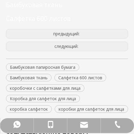
Бамбуковая ткань
Салфетка 600 листов
предыдущий:
следующий:
Бамбуковая папиросная бумага
Бамбуковая ткань
Салфетка 600 листов
коробочки с салфетками для лица
Коробка для салфеток для лица
коробка салфеток
коробки для салфеток для лица
Почтов ящик
WhatsApp
Телефон
Тел.