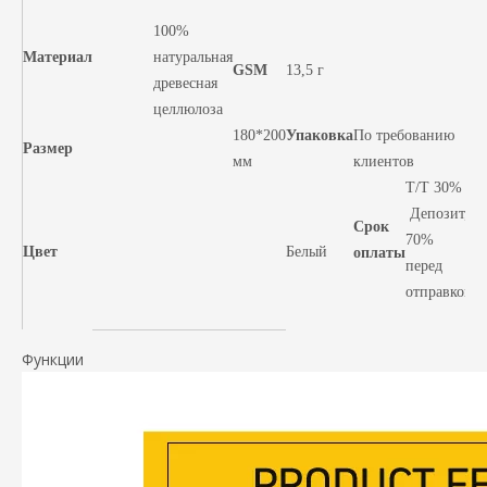
100%
Материал
натуральная
GSM
13,5 г
древесная
целлюлоза
180*200
Упаковка
По требованию
Размер
мм
клиентов
Т/Т 30%
Депозит,
Срок
70%
Цвет
Белый
оплаты
перед
отправкой
Функции