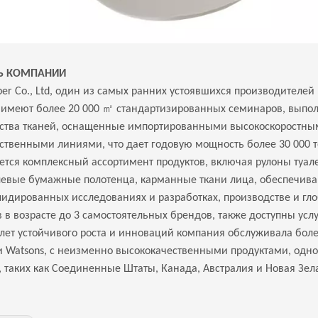
Ь КОМПАНИИ
er Co., Ltd, один из самых ранних устоявшихся производителей 
㎡
 имеют более 20 000
стандартизированных семинаров, выпол
ства тканей, оснащенные импортированными высокоскорост
ственными линиями, что дает годовую мощность более 30 000 т
ется комплексный ассортимент продуктов, включая рулоны туалет
евые бумажные полотенца, карманные ткани лица, обеспечив
лидированных исследованиях и разработках, производстве и г
в в возрасте до 3 самостоятельных брендов, также доступны ус
 лет устойчивого роста и инноваций компания обслуживала боле
и Watsons, с неизменно высококачественными продуктами, одно
, таких как Соединенные Штаты, Канада, Австралия и Новая Зел