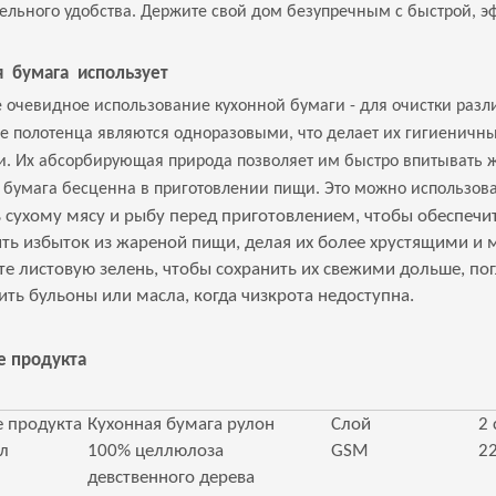
ельного удобства. Держите свой дом безупречным с быстрой, эф
я бумага использует
 очевидное использование кухонной бумаги - для очистки разли
 полотенца являются одноразовыми, что делает их гигиеничн
и. Их абсорбирующая природа позволяет им быстро впитывать 
 бумага бесценна в приготовлении пищи. Это можно использов
ь сухому мясу и рыбу перед приготовлением, чтобы обеспеч
ить избыток из жареной пищи, делая их более хрустящими 
те листовую зелень, чтобы сохранить их свежими дольше, по
ить бульоны или масла, когда чизкрота недоступна.
е продукта
е продукта
Кухонная бумага рулон
Слой
2 
л
100% целлюлоза
GSM
22
девственного дерева