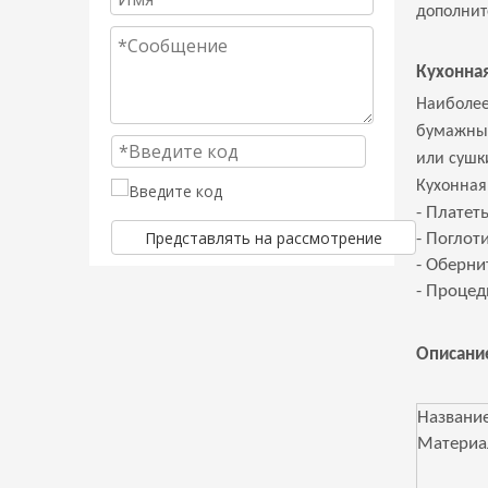
дополнит
Кухонна
Наиболее
бумажные
или сушк
Кухонная
- Платет
Представлять на рассмотрение
- Поглот
- Оберни
- Процед
Описани
Названи
Материа