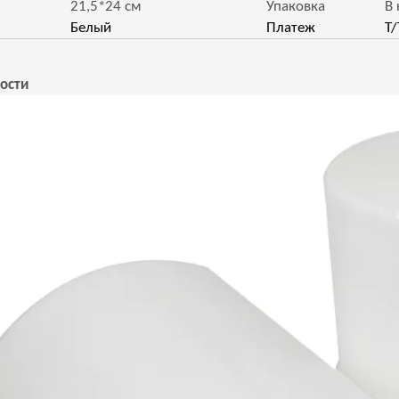
21,5*24 см
Упаковка
В 
Белый
Платеж
T/
ости