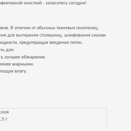
фективной очисткой - запаситесь сегодня!
вов. В отличие от обычных тканевых полотенец,
ыми для вытирания столешниц, шлифования смазки
жидкости, предотвращая введение пятен.
ать для:
ить лучшее обжарение.
и менее жирными.
глощая влагу.
слоя
,5 г