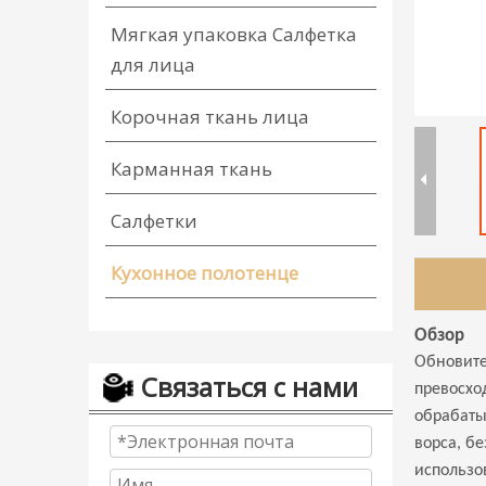
Мягкая упаковка Салфетка
для лица
Корочная ткань лица
Карманная ткань
Салфетки
Кухонное полотенце
Обзор
Обновите
Связаться с нами
превосхо
обрабаты
ворса, б
использов