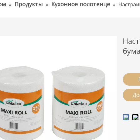
ом
Продукты
Кухонное полотенце
»
»
»
Настраи
Наст
бум
До