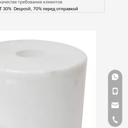
качестве требования клиентов
T 30% Desposit, 70% перед отправкой
WhatsA
Телефо
Почтов
Тел.