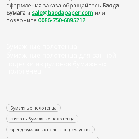
оформления заказа обращайтесь
Баода
Бумага
в
sale@baodapaper.com
или
позвоните
0086-750-6895212
бумажные полотенца
бумажные полотенца для ванной
поделки из рулонов бумажных
полотенец
Бумажные полотенца
связать бумажные полотенца​
бренд бумажных полотенец «Баунти»