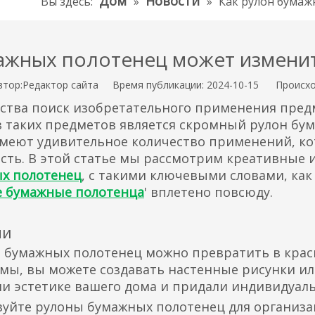
Дом
Новости
Вы здесь:
»
»
Как рулон бумаж
ажных полотенец может измени
ор:Pедактор сайта Время публикации: 2024-10-15 Происхо
чества поиск изобретательного применения пре
з таких предметов является скромный рулон бу
имеют удивительное количество применений, ко
ость. В этой статье мы рассмотрим креативные
х полотенец
, с такими ключевыми словами, как
 бумажные полотенца
' вплетено повсюду.
ми
ы бумажных полотенец можно превратить в кра
мы, вы можете создавать настенные рисунки или
ли эстетике вашего дома и придали индивидуаль
ьзуйте рулоны бумажных полотенец для организа