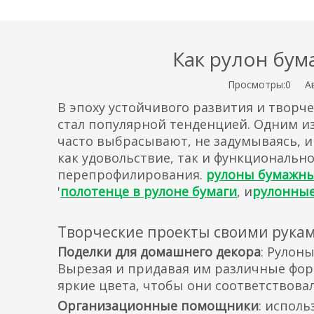
Как рулон бум
Просмотры:
0
Авт
В эпоху устойчивого развития и твор
стал популярной тенденцией. Одним и
часто выбрасывают, не задумываясь, 
как удовольствие, так и функциональн
перепрофилирования.
рулоны бумажны
'
полотенце в рулоне бумаги
, и
рулонные
Творческие проекты своими рука
Поделки для домашнего декора
: Рулон
Вырезая и придавая им различные фор
яркие цвета, чтобы они соответствова
Организационные помощники
: испол