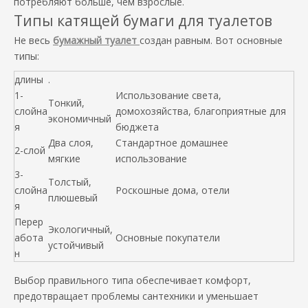
потребляют больше, чем взрослые.
Типы катящей бумаги для туалетов
Не весь
бумажный туалет
создан равным. Вот основные
типы:
длины
.
1-
Использование света,
Тонкий,
слойна
домохозяйства, благоприятные для
экономичный
я
бюджета
Два слоя,
Стандартное домашнее
2-слой
мягкие
использование
3-
Толстый,
слойна
Роскошные дома, отели
плюшевый
я
Перер
Экологичный,
абота
Основные покупатели
устойчивый
н
Выбор правильного типа обеспечивает комфорт,
предотвращает проблемы сантехники и уменьшает