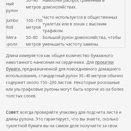
30–40
Наиболее распространенный в
ный
метров
домохозяйствах.
рулон
Часто используется в общественных
Jumbo
100–150
туалетах или в зонах с высоким
Roll
метров
трафиком.
Мега
50–80
Большой рулон домохозяйства, чтобы
-ролл
метров
уменьшить частоту замены.
Длина измеряется как общее количество бумажного
намотанного нанесения на сердечнике. Для
прокатки
бумаги,
предназначенной для повседневного домашнего
использования, стандартный рулон 30–40 метров обычно
содержит около 150–200 листов. Некоторые роскошные
или ультрафковые рулоны могут быть короче из-за более
толстых слоев.
Совет:
всегда проверяйте упаковку для подсчета листа и
длины рулона. Это гарантирует, что вы знаете, сколько
туалетной бумаги вы на самом деле получаете за свои