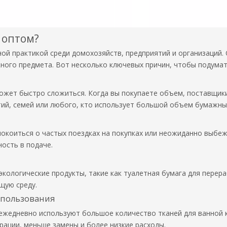
 оптом?
ой практикой среди домохозяйств, предприятий и организаций. 
ажного предмета. Вот несколько ключевых причин, чтобы подумат
ожет быстро сложиться. Когда вы покупаете объем, поставщик
ий, семей или любого, кто использует большой объем бумажны
спокоиться о частых поездках на покупках или неожиданно выбе
ость в подаче.
кологические продукты, такие как туалетная бумага для перера
щую среду.
спользования
 ежедневно используют большое количество тканей для ванной 
ации, меньше замены и более низкие расходы.