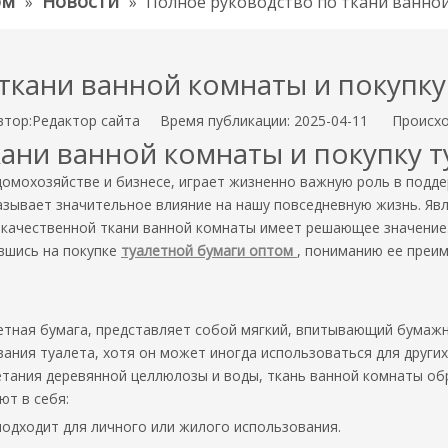
ом
Новости
»
»
Полное руководство по ткани ванной
ткани ванной комнаты и покупку
ор:Pедактор сайта Время публикации: 2025-04-11 Происхо
ани ванной комнаты и покупку 
домохозяйстве и бизнесе, играет жизненно важную роль в подде
азывает значительное влияние на нашу повседневную жизнь. Явл
качественной ткани ванной комнаты имеет решающее значение. 
вшись на покупке
туалетной бумаги оптом
, пониманию ее преи
летная бумага, представляет собой мягкий, впитывающий бумажн
вания туалета, хотя он может иногда использоваться для других 
етания деревянной целлюлозы и воды, ткань ванной комнаты об
ют в себя:
подходит для личного или жилого использования.