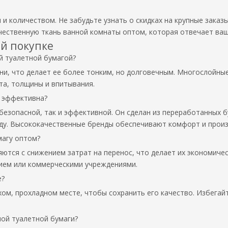
 и количеством. Не забудьте узнать о скидках на крупные зака
чественную ткань ванной комнаты оптом, которая отвечает ва
ой покупке
й туалетной бумагой?
ни, что делает ее более тонким, но долговечным. Многослойные
а, толщины и впитывания.
и эффективна?
 безопасной, так и эффективной. Он сделан из переработанных
ду. Высококачественные бренды обеспечивают комфорт и прои
магу оптом?
яются с снижением затрат на перенос, что делает их экономиче
ием или коммерческими учреждениями.
е?
хом, прохладном месте, чтобы сохранить его качество. Избегай
ной туалетной бумаги?