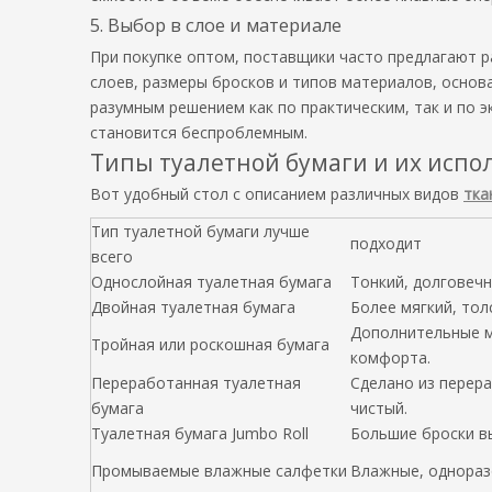
5. Выбор в слое и материале
При покупке оптом, поставщики часто предлагают 
слоев, размеры бросков и типов материалов, основ
разумным решением как по практическим, так и по 
становится беспроблемным.
Типы туалетной бумаги и их испо
Вот удобный стол с описанием различных видов
тка
Тип туалетной бумаги лучше
подходит
всего
Однослойная туалетная бумага
Тонкий, долговеч
Двойная туалетная бумага
Более мягкий, то
Дополнительные м
Тройная или роскошная бумага
комфорта.
Переработанная туалетная
Сделано из перер
бумага
чистый.
Туалетная бумага Jumbo Roll
Большие броски в
Промываемые влажные салфетки
Влажные, однораз