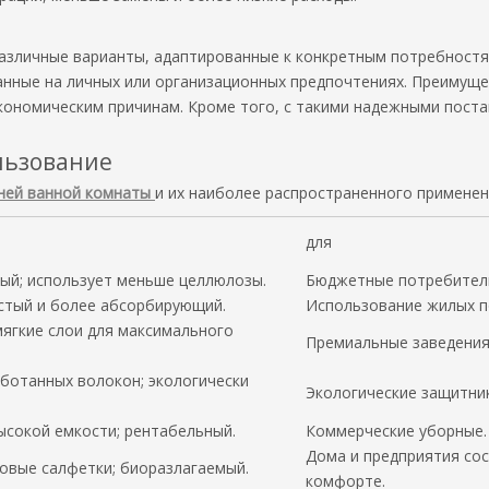
различные варианты, адаптированные к конкретным потребност
анные на личных или организационных предпочтениях. Преимуще
экономическим причинам. Кроме того, с такими надежными поста
льзование
ней ванной комнаты
и их наиболее распространенного применен
для
ный; использует меньше целлюлозы.
Бюджетные потребители
лстый и более абсорбирующий.
Использование жилых п
ягкие слои для максимального
Премиальные заведения
аботанных волокон; экологически
Экологические защитник
ысокой емкости; рентабельный.
Коммерческие уборные.
Дома и предприятия со
овые салфетки; биоразлагаемый.
комфорте.