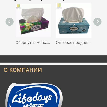
Обернутая мягкая удобная коробка для лицевой салфетки, 100% целлюлоза из натуральной древесины, 2-слойная карманная бумага
Оптовая продажа, профессиональная, современный дизайн, бамбуковая папиросная бумага, 600 листов, древесная целлюлоза
О КОМПАНИИ